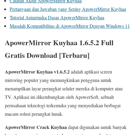
Catatan Akhir ApowerMirror Kuyhaa
Pertanyaan dan Jawaban yang Sering ApowerMirror Kuyhaa
Tutorial Antarmuka Dasar ApowerMirror Kuyhaa
Masalah Kompatibilitas di ApowerMirror Dengan Windows 11
ApowerMirror Kuyhaa 1.6.5.2 Full
Gratis Download [Terbaru]
ApowerMirror Kuyhaa v1.6.5.2
adalah aplikasi screen
mirroring populer yang memungkinkan pengguna untuk
menampilkan layar perangkat seluler mereka di komputer atau
TV. Aplikasi ini dikembangkan oleh ApowerSoft, sebuah
perusahaan teknologi terkemuka yang menyediakan berbagai
macam solusi perangkat lunak.
ApowerMirror Crack Kuyhaa
dapat digunakan untuk banyak