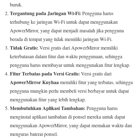
buruk.
Tergantung pada Jaringan Wi-Fi:
Pengguna harus
terhubung ke jaringan Wi-Fi untuk dapat menggunakan
ApowerMirror, yang dapat menjadi masalah jika pengguna
berada di tempat yang tidak memiliki jaringan Wi-Fi.
Tidak Gratis:
Versi gratis dari ApowerMirror memiliki
keterbatasan dalam fitur dan waktu penggunaan, sehingga
pengguna harus membayar untuk menggunakan fitur lengkap.
Fitur Terbatas pada Versi Gratis:
Versi gratis dari
ApowerMirror Kuyhaa
memiliki fitur yang terbatas, sehingga
pengguna mungkin perlu membeli versi berbayar untuk dapat
menggunakan fitur yang lebih lengkap.
Membutuhkan Aplikasi Tambahan:
Pengguna harus
menginstal aplikasi tambahan di ponsel mereka untuk dapat
menggunakan ApowerMirror, yang dapat memakan waktu dan
menguras baterai ponsel.