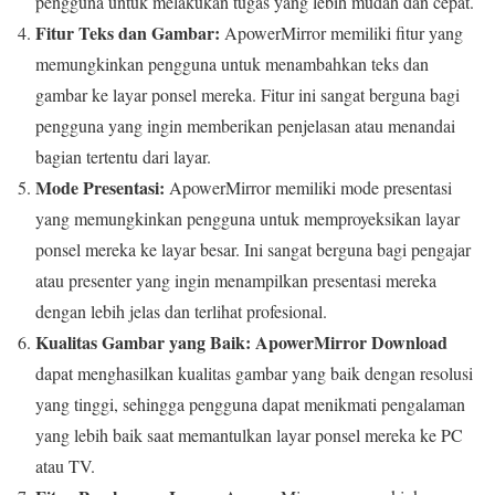
pengguna untuk melakukan tugas yang lebih mudah dan cepat.
Fitur Teks dan Gambar:
ApowerMirror memiliki fitur yang
memungkinkan pengguna untuk menambahkan teks dan
gambar ke layar ponsel mereka. Fitur ini sangat berguna bagi
pengguna yang ingin memberikan penjelasan atau menandai
bagian tertentu dari layar.
Mode Presentasi:
ApowerMirror memiliki mode presentasi
yang memungkinkan pengguna untuk memproyeksikan layar
ponsel mereka ke layar besar. Ini sangat berguna bagi pengajar
atau presenter yang ingin menampilkan presentasi mereka
dengan lebih jelas dan terlihat profesional.
Kualitas Gambar yang Baik:
ApowerMirror Download
dapat menghasilkan kualitas gambar yang baik dengan resolusi
yang tinggi, sehingga pengguna dapat menikmati pengalaman
yang lebih baik saat memantulkan layar ponsel mereka ke PC
atau TV.