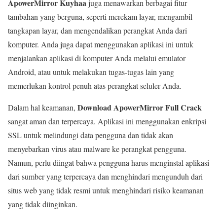
ApowerMirror Kuyhaa
juga menawarkan berbagai fitur
tambahan yang berguna, seperti merekam layar, mengambil
tangkapan layar, dan mengendalikan perangkat Anda dari
komputer. Anda juga dapat menggunakan aplikasi ini untuk
menjalankan aplikasi di komputer Anda melalui emulator
Android, atau untuk melakukan tugas-tugas lain yang
memerlukan kontrol penuh atas perangkat seluler Anda.
Download ApowerMirror Full Crack
Dalam hal keamanan,
sangat aman dan terpercaya. Aplikasi ini menggunakan enkripsi
SSL untuk melindungi data pengguna dan tidak akan
menyebarkan virus atau malware ke perangkat pengguna.
Namun, perlu diingat bahwa pengguna harus menginstal aplikasi
dari sumber yang terpercaya dan menghindari mengunduh dari
situs web yang tidak resmi untuk menghindari risiko keamanan
yang tidak diinginkan.