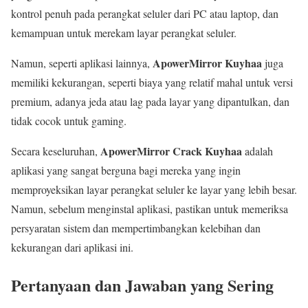
kontrol penuh pada perangkat seluler dari PC atau laptop, dan
kemampuan untuk merekam layar perangkat seluler.
ApowerMirror Kuyhaa
Namun, seperti aplikasi lainnya,
juga
memiliki kekurangan, seperti biaya yang relatif mahal untuk versi
premium, adanya jeda atau lag pada layar yang dipantulkan, dan
tidak cocok untuk gaming.
ApowerMirror Crack Kuyhaa
Secara keseluruhan,
adalah
aplikasi yang sangat berguna bagi mereka yang ingin
memproyeksikan layar perangkat seluler ke layar yang lebih besar.
Namun, sebelum menginstal aplikasi, pastikan untuk memeriksa
persyaratan sistem dan mempertimbangkan kelebihan dan
kekurangan dari aplikasi ini.
Pertanyaan dan Jawaban yang Sering