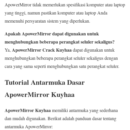
ApowerMirror tidak memerlukan spesifikasi komputer atau laptop
yang tinggi, namun pastikan komputer atau laptop Anda
memenuhi persyaratan sistem yang diperlukan.
Apakah ApowerMirror dapat digunakan untuk
menghubungkan beberapa perangkat seluler sekaligus?
ApowerMirror Crack Kuyhaa
Ya,
dapat digunakan untuk
menghubungkan beberapa perangkat seluler sekaligus dengan
cara yang sama seperti menghubungkan satu perangkat seluler.
Tutorial Antarmuka Dasar
ApowerMirror Kuyhaa
ApowerMirror Kuyhaa
memiliki antarmuka yang sederhana
dan mudah digunakan. Berikut adalah panduan dasar tentang
antarmuka ApowerMirror: