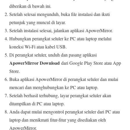
diberikan di bawah ini.
Setelah selesai mengunduh, buka file instalasi dan ikuti
petunjuk yang muncul di layar.
Setelah instalasi selesai, jalankan aplikasi ApowerMirror.
Hubungkan perangkat seluler ke PC atau laptop melalui
koneksi Wi-Fi atau kabel USB.
Di perangkat seluler, unduh dan pasang aplikasi
ApowerMirror Download
dari Google Play Store atau App
Store.
Buka aplikasi ApowerMirror di perangkat seluler dan mulai
mencari dan menghubungkan ke PC atau laptop.
Setelah berhasil terhubung, layar perangkat seluler akan
ditampilkan di PC atau laptop.
Anda dapat mulai mengontrol perangkat seluler dari PC atau
laptop dan menikmati fitur-fitur yang disediakan oleh
ApowerMirror.