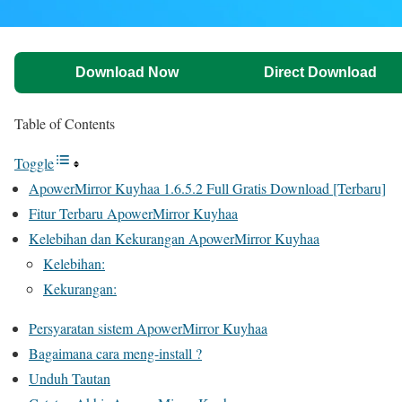
Download Now
Direct Download
Table of Contents
Toggle
ApowerMirror Kuyhaa 1.6.5.2 Full Gratis Download [Terbaru]
Fitur Terbaru ApowerMirror Kuyhaa
Kelebihan dan Kekurangan ApowerMirror Kuyhaa
Kelebihan:
Kekurangan:
Persyaratan sistem ApowerMirror Kuyhaa
Bagaimana cara meng-install ?
Unduh Tautan