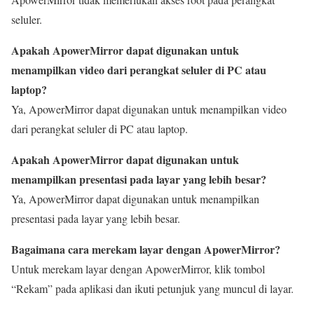
seluler.
Apakah ApowerMirror dapat digunakan untuk
menampilkan video dari perangkat seluler di PC atau
laptop?
Ya, ApowerMirror dapat digunakan untuk menampilkan video
dari perangkat seluler di PC atau laptop.
Apakah ApowerMirror dapat digunakan untuk
menampilkan presentasi pada layar yang lebih besar?
Ya, ApowerMirror dapat digunakan untuk menampilkan
presentasi pada layar yang lebih besar.
Bagaimana cara merekam layar dengan ApowerMirror?
Untuk merekam layar dengan ApowerMirror, klik tombol
“Rekam” pada aplikasi dan ikuti petunjuk yang muncul di layar.