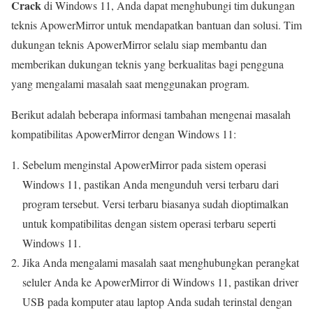
Crack
di Windows 11, Anda dapat menghubungi tim dukungan
teknis ApowerMirror untuk mendapatkan bantuan dan solusi. Tim
dukungan teknis ApowerMirror selalu siap membantu dan
memberikan dukungan teknis yang berkualitas bagi pengguna
yang mengalami masalah saat menggunakan program.
Berikut adalah beberapa informasi tambahan mengenai masalah
kompatibilitas ApowerMirror dengan Windows 11:
Sebelum menginstal ApowerMirror pada sistem operasi
Windows 11, pastikan Anda mengunduh versi terbaru dari
program tersebut. Versi terbaru biasanya sudah dioptimalkan
untuk kompatibilitas dengan sistem operasi terbaru seperti
Windows 11.
Jika Anda mengalami masalah saat menghubungkan perangkat
seluler Anda ke ApowerMirror di Windows 11, pastikan driver
USB pada komputer atau laptop Anda sudah terinstal dengan