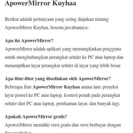
ApowerMirror Kuyhaa
Berikut adalah pertanyaan yang sering diajukan tentang
ApowerMirror Kuyhaa, beserta jawabannya:
Apa itu ApowerMirror?
ApowerMirror adalah aplikasi yang memungkinkan pengguna
untuk menghubungkan perangkat seluler ke PC atau laptop dan
menampilkan layar perangkat seluler di layar yang lebih besar.
Apa fitur-fitur yang disediakan oleh ApowerMirror?
ApowerMirror Kuyhaa
Beberapa fitur
antara lain: proyeksi
layar ponsel ke PC atau laptop, kontrol penuh pada perangkat
seluler dari PC atau laptop, perekaman layar, dan banyak lagi.
Apakah ApowerMirror gratis?
ApowerMirror memiliki versi gratis dan versi berbayar dengan
fitur tambahan.