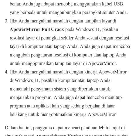
benar. Anda juga dapat mencoba menggunakan kabel USB
yang berbeda untuk menghubungkan perangkat seluler Anda.
Jika Anda mengalami masalah dengan tampilan layar di
ApowerMirror Full Crack
pada Windows 11, pastikan
resolusi layar di perangkat seluler Anda sesuai dengan resolusi
layar di komputer atau laptop Anda. Anda juga dapat mencoba
mengubah pengaturan resolusi di komputer atau laptop Anda
untuk mengoptimalkan tampilan layar di ApowerMirror.
Jika Anda mengalami masalah dengan kinerja ApowerMirror
di Windows 11, pastikan komputer atau laptop Anda
memenuhi persyaratan sistem yang diperlukan untuk
menjalankan program. Anda juga dapat mencoba menutup
program atau aplikasi lain yang sedang berjalan di latar
belakang untuk mengoptimalkan kinerja ApowerMirror.
Dalam hal ini, pengguna dapat mencari panduan lebih lanjut di
ApowerMirror Kuyhaa
situs web resmi
atau menghubungi tim