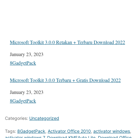
Microsoft Toolkit 3.0.0 Retakan + Terbaru Download 2022
Date
January 23, 2023
In relation to
8GadgetPack
Microsoft Toolkit 3.0.0 Terbaru + Gratis Download 2022
Date
January 23, 2023
In relation to
8GadgetPack
Categories:
Uncategorized
Tags:
8GadgetPack
,
Activator Office 2010
,
activator windows
,
activator windows 7
,
Download KMSAuto Lite
,
Download Office