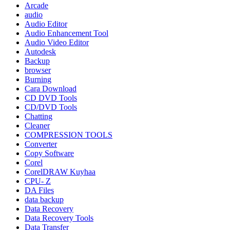
Arcade
audio
Audio Editor
Audio Enhancement Tool
Audio Video Editor
Autodesk
Backup
browser
Burning
Cara Download
CD DVD Tools
CD/DVD Tools
Chatting
Cleaner
COMPRESSION TOOLS
Converter
Copy Software
Corel
CorelDRAW Kuyhaa
CPU- Z
DA Files
data backup
Data Recovery
Data Recovery Tools
Data Transfer