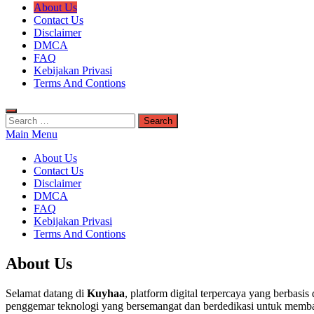
Kuyhaa Me
About Us
Download Game Repack & Software Full Gratis
Contact Us
Disclaimer
DMCA
FAQ
Kebijakan Privasi
Terms And Contions
Search
for:
Main Menu
About Us
Contact Us
Disclaimer
DMCA
FAQ
Kebijakan Privasi
Terms And Contions
About Us
Selamat datang di
Kuyhaa
, platform digital terpercaya yang berbasi
penggemar teknologi yang bersemangat dan berdedikasi untuk membant