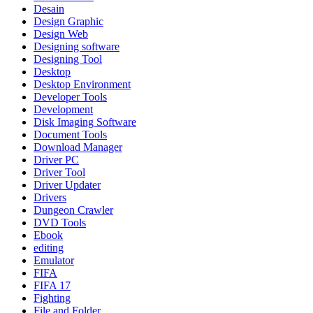
Desain
Design Graphic
Design Web
Designing software
Designing Tool
Desktop
Desktop Environment
Developer Tools
Development
Disk Imaging Software
Document Tools
Download Manager
Driver PC
Driver Tool
Driver Updater
Drivers
Dungeon Crawler
DVD Tools
Ebook
editing
Emulator
FIFA
FIFA 17
Fighting
File and Folder