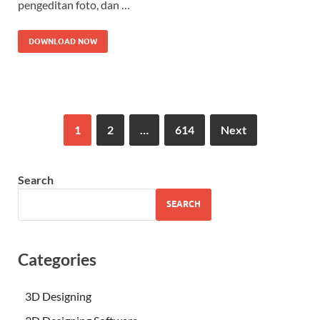
pengeditan foto, dan …
DOWNLOAD NOW
1
2
…
614
Next
Search
SEARCH
Categories
3D Designing