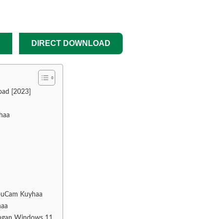
DIRECT DOWNLOAD
oad [2023]
haa
YouCam Kuyhaa
haa
engan Windows 11