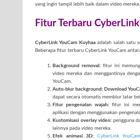
yang ingin tampil lebih baik dalam video mereka
Fitur Terbaru CyberLi
CyberLink YouCam Kuyhaa
adalah salah satu s
Beberapa fitur terbaru CyberLink YouCam antara
Background removal:
fitur ini memung
video mereka dan menggantinya dengan 
YouCam.
Auto-blur background:
Download YouCa
dapat secara otomatis memblur latar be
Fitur pengenalan wajah:
fitur ini m
aplikasi dengan menggunakan pengenal
Kustomisasi overlay video:
pengguna da
lainnya pada video mereka.
Efek animasi 3D:
CyberLink YouCa