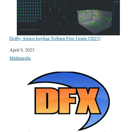
Dolby Atmos kuyhaa Terbaru Free Gratis [2023]
Date
April 9, 2023
In relation to
Multimedia