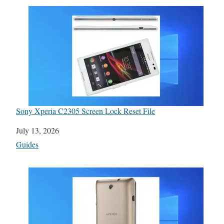
Sony Xperia C2305 Screen Lock Reset File
Date
July 13, 2026
In relation to
Guides