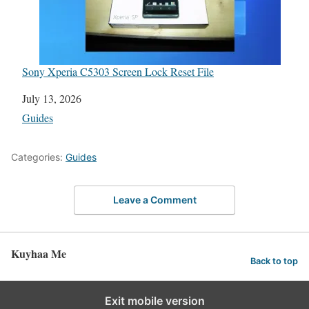
Sony Xperia C5303 Screen Lock Reset File
Date
July 13, 2026
In relation to
Guides
Categories:
Guides
Leave a Comment
Kuyhaa Me
Back to top
Exit mobile version