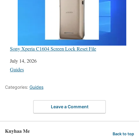
Sony Xperia C1604 Screen Lock Reset File
Date
July 14, 2026
In relation to
Guides
Categories:
Guides
Leave a Comment
Kuyhaa Me
Back to top