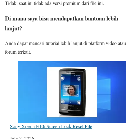
Tidak, saat ini tidak ada versi premium dari file ini.
Di mana saya bisa mendapatkan bantuan lebih
lanjut?
Anda dapat mencari tutorial lebih lanjut di platform video atau
forum terkait.
Sony Xperia E10i Screen Lock Reset File
Date
July 7, 2026