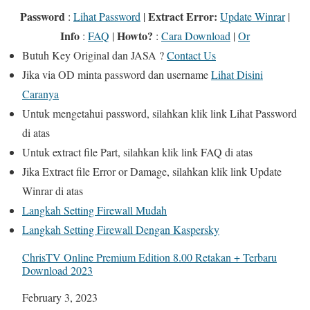
Password
Extract Error
:
:
Lihat Password
|
Update Winrar
|
Info
Howto?
:
FAQ
|
:
Cara Download
|
Or
Butuh
Key Original
dan
JASA
?
Contact Us
Jika
via OD
minta password dan username
Lihat Disini
Caranya
Untuk mengetahui password, silahkan klik link
Lihat Password
di atas
Untuk extract file Part, silahkan klik link
FAQ
di atas
Jika Extract file Error or Damage, silahkan klik link
Update
Winrar
di atas
Langkah Setting Firewall Mudah
Langkah Setting Firewall Dengan Kaspersky
ChrisTV Online Premium Edition 8.00 Retakan + Terbaru
Download 2023
Date
February 3, 2023