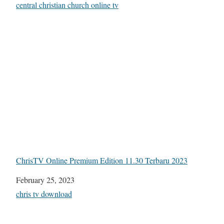
In relation to
central christian church online tv
ChrisTV Online Premium Edition 11.30 Terbaru 2023
Date
February 25, 2023
In relation to
chris tv download