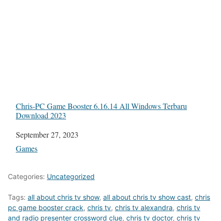
Chris-PC Game Booster 6.16.14 All Windows Terbaru
Download 2023
Date
September 27, 2023
In relation to
Games
Categories:
Uncategorized
Tags:
all about chris tv show
,
all about chris tv show cast
,
chris
pc game booster crack
,
chris tv
,
chris tv alexandra
,
chris tv
and radio presenter crossword clue
,
chris tv doctor
,
chris tv