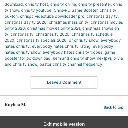
download
,
chris tv host
,
chris tv online
,
chris tv presenter
,
chris
tv show
,
chris tv youtube
,
Chris-PC Game Booster
,
chris's tv
buxton
,
chrispc videotube downloader pro
,
christmas day tv
,
christmas day tv 2020
,
christmas mass on tv
,
christmas movies
on tv 2020
,
christmas movies on tv 2021
,
christmas shows on
tv
,
christmas tv
,
christmas tv 2020
,
christmas tv schedule
2020
,
christmas tv specials 2020
,
dr chris tv show
,
everybody
hates chris tv
,
everybody hates chris tv rating
,
everybody
hates chris tv show
,
everybody hates chris tv tropes
,
game
booster for pc download
,
kem and chris tv show
,
nextpvr
,
olivia
and chris tv show
,
pastor chris tv channel frequency
Leave a Comment
Kuyhaa Me
Back to top
Exit mobile version