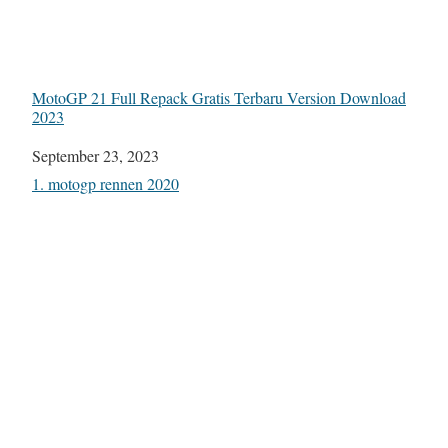
MotoGP 21 Full Repack Gratis Terbaru Version Download
2023
Date
September 23, 2023
In relation to
1. motogp rennen 2020