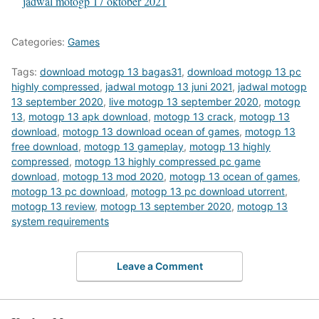
In relation to
jadwal motogp 17 oktober 2021
Categories:
Games
Tags:
download motogp 13 bagas31
,
download motogp 13 pc
highly compressed
,
jadwal motogp 13 juni 2021
,
jadwal motogp
13 september 2020
,
live motogp 13 september 2020
,
motogp
13
,
motogp 13 apk download
,
motogp 13 crack
,
motogp 13
download
,
motogp 13 download ocean of games
,
motogp 13
free download
,
motogp 13 gameplay
,
motogp 13 highly
compressed
,
motogp 13 highly compressed pc game
download
,
motogp 13 mod 2020
,
motogp 13 ocean of games
,
motogp 13 pc download
,
motogp 13 pc download utorrent
,
motogp 13 review
,
motogp 13 september 2020
,
motogp 13
system requirements
Leave a Comment