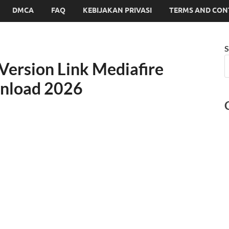
DMCA
FAQ
KEBIJAKAN PRIVASI
TERMS AND CON
S
 Version Link Mediafire
wnload 2026