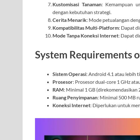
Kustomisasi Tanaman
: Kemampuan un
dengan kebutuhan strategi.
Cerita Menarik
: Mode petualangan deng
Kompatibilitas Multi-Platform
: Dapat d
Mode Tanpa Koneksi Internet
: Dapat d
System Requirements of
Sistem Operasi
: Android 4.1 atau lebih ti
Prosesor
: Prosesor dual-core 1 GHz atau
RAM
: Minimal 1 GB (direkomendasikan 
Ruang Penyimpanan
: Minimal 500 MB r
Koneksi Internet
: Diperlukan untuk m