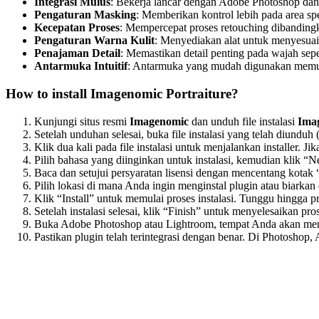
Integrasi Mulus
: Bekerja lancar dengan Adobe Photoshop da
Pengaturan Masking
: Memberikan kontrol lebih pada area spe
Kecepatan Proses
: Mempercepat proses retouching dibandingk
Pengaturan Warna Kulit
: Menyediakan alat untuk menyesuaik
Penajaman Detail
: Memastikan detail penting pada wajah sepe
Antarmuka Intuitif
: Antarmuka yang mudah digunakan memung
How to install Imagenomic Portraiture?
Kunjungi situs resmi
Imagenomic
dan unduh file instalasi
Imag
Setelah unduhan selesai, buka file instalasi yang telah diunduh
Klik dua kali pada file instalasi untuk menjalankan installer.
Pilih bahasa yang diinginkan untuk instalasi, kemudian klik “N
Baca dan setujui persyaratan lisensi dengan mencentang kotak “
Pilih lokasi di mana Anda ingin menginstal plugin atau biarkan
Klik “Install” untuk memulai proses instalasi. Tunggu hingga 
Setelah instalasi selesai, klik “Finish” untuk menyelesaikan pros
Buka Adobe Photoshop atau Lightroom, tempat Anda akan m
Pastikan plugin telah terintegrasi dengan benar. Di Photoshop