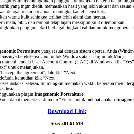
n Lightroom, memungkinkan pengguna untuk tetap bekerja dalam lingk
sifik yang ingin diedit, memastikan hasil yang lebih akurat dan sesuai 
an dengan metode manual, meningkatkan efisiensi kerja.
an warna kulit sehingga terlihat lebih alami dan merata.
rti mata, bibir, dan rambut tetap tajam meskipun kulit dilembutkan.
kinkan pengguna dari berbagai tingkat keahlian untuk mengoperasika
enomic Portraiture
yang sesuai dengan sistem operasi Anda (Windo
 (biasanya berekstensi
untuk Windows atau
untuk Mac).
.exe
.dmg
 Jika muncul jendela User Account Control (UAC) di Windows, klik “Yes
ext” untuk melanjutkan.
I accept the agreement”, lalu klik “Next”.
 default, kemudian klik “Next”.
proses instalasi selesai. Ini mungkin memakan waktu beberapa menit t
es instalasi.
enggunakan plugin
Imagenomic Portraiture
.
, Anda dapat memeriksa di menu “Filter” untuk melihat apakah
Imagenom
Download Link
Size: 201.61 MB