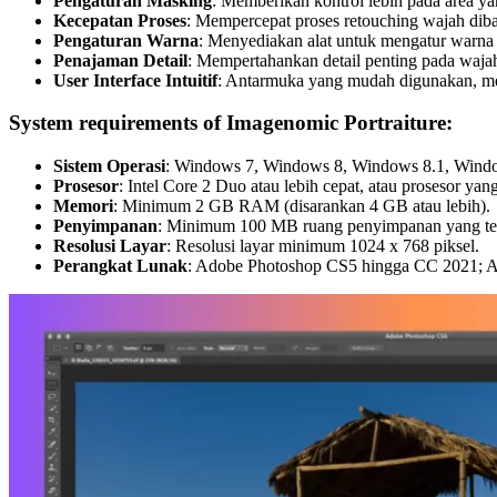
Pengaturan Masking
: Memberikan kontrol lebih pada area 
Kecepatan Proses
: Mempercepat proses retouching wajah di
Pengaturan Warna
: Menyediakan alat untuk mengatur warna ku
Penajaman Detail
: Mempertahankan detail penting pada wajah 
User Interface Intuitif
: Antarmuka yang mudah digunakan, me
System requirements of Imagenomic Portraiture:
Sistem Operasi
: Windows 7, Windows 8, Windows 8.1, Window
Prosesor
: Intel Core 2 Duo atau lebih cepat, atau prosesor yang
Memori
: Minimum 2 GB RAM (disarankan 4 GB atau lebih).
Penyimpanan
: Minimum 100 MB ruang penyimpanan yang terse
Resolusi Layar
: Resolusi layar minimum 1024 x 768 piksel.
Perangkat Lunak
: Adobe Photoshop CS5 hingga CC 2021; A