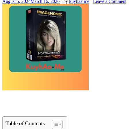
August 5, 2024
March 16, 2026
-
by
kuyhaa-me
-
Leave a Comment
Table of Contents