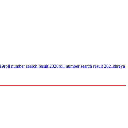
019
roll number search result 2020
roll number search result 2021
shreya