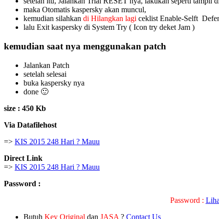
setelah itu, Jalankan Trial RESET nya, lakukan seperti tampil d
maka Otomatis kaspersky akan muncul,
kemudian silahkan
di Hilangkan lagi
ceklist Enable-Selft Defe
lalu Exit kaspersky di System Try ( Icon try deket Jam )
kemudian saat nya menggunakan patch
Jalankan Patch
setelah selesai
buka kaspersky nya
done 🙂
size : 450 Kb
Via Datafilehost
=>
KIS 2015 248 Hari ? Mauu
Direct Link
=>
KIS 2015 248 Hari ? Mauu
Password :
Password :
Lih
Butuh
Key Original
dan
JASA
?
Contact Us