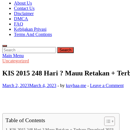
Kuyhaa Me
About Us
Download Game Repack & Software Full Gratis
Contact Us
Disclaimer
DMCA
FAQ
Kebijakan Privasi
Terms And Contions
Search
for:
Main Menu
Uncategorized
KIS 2015 248 Hari ? Mauu Retakan + Ter
March 2, 2023
March 4, 2023
-
by
kuyhaa-me
-
Leave a Comment
Table of Contents
KIS 2015 248 Hari ? Mauu Retakan + Terbaru Download 2023