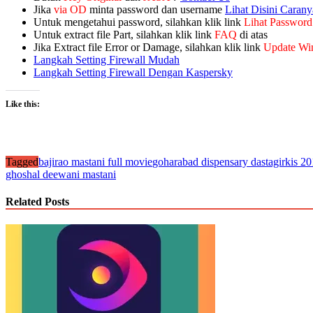
Jika
via OD
minta password dan username
Lihat Disini Carany
Untuk mengetahui password, silahkan klik link
Lihat Password
Untuk extract file Part, silahkan klik link
FAQ
di atas
Jika Extract file Error or Damage, silahkan klik link
Update Wi
Langkah Setting Firewall Mudah
Langkah Setting Firewall Dengan Kaspersky
Like this:
Tagged
bajirao mastani full movie
goharabad dispensary dastagir
kis 20
ghoshal deewani mastani
Related Posts