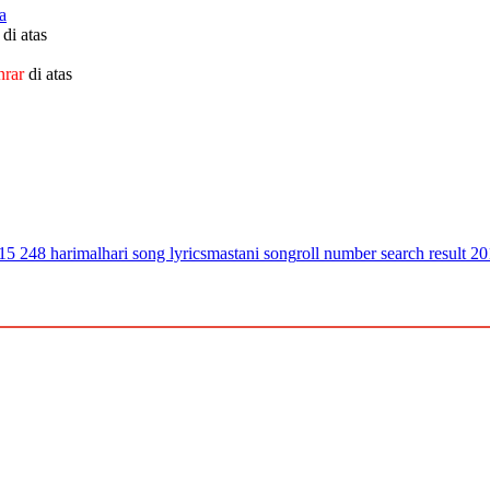
a
di atas
nrar
di atas
15 248 hari
malhari song lyrics
mastani song
roll number search result 2