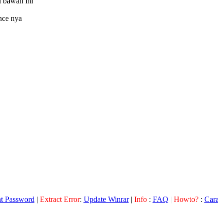
i bawah ini
nce nya
at Password
|
Extract Error
:
Update Winrar
|
Info
:
FAQ
|
Howto?
:
Car