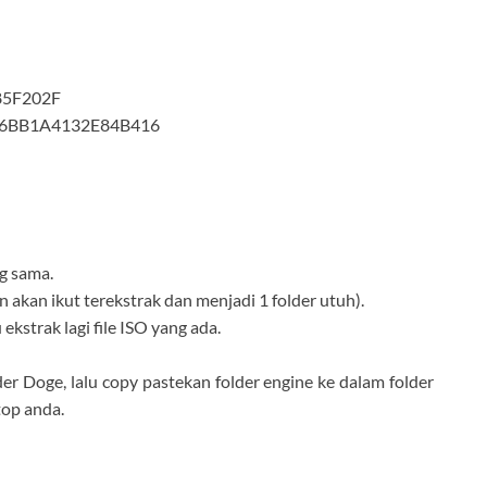
85F202F
46BB1A4132E84B416
g sama.
in akan ikut terekstrak dan menjadi 1 folder utuh).
 ekstrak lagi file ISO yang ada.
lder Doge, lalu copy pastekan folder engine ke dalam folder
top anda.