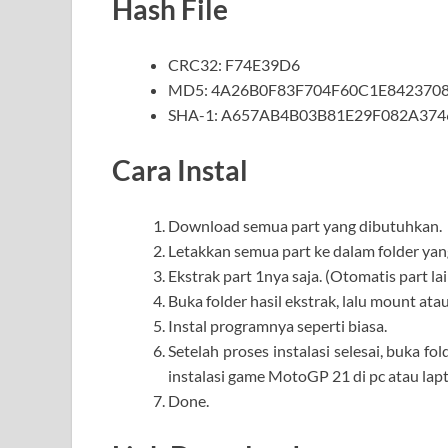
Hash File
CRC32: F74E39D6
MD5: 4A26B0F83F704F60C1E842370
SHA-1: A657AB4B03B81E29F082A37
Cara Instal
Download semua part yang dibutuhkan.
Letakkan semua part ke dalam folder yan
Ekstrak part 1nya saja. (Otomatis part la
Buka folder hasil ekstrak, lalu mount atau
Instal programnya seperti biasa.
Setelah proses instalasi selesai, buka fo
instalasi game MotoGP 21 di pc atau lap
Done.