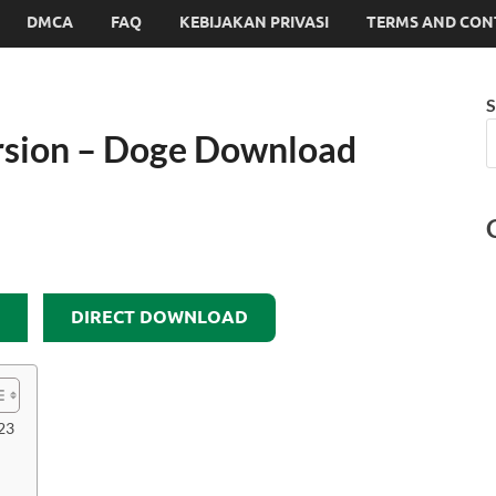
DMCA
FAQ
KEBIJAKAN PRIVASI
TERMS AND CON
S
rsion – Doge Download
DIRECT DOWNLOAD
23