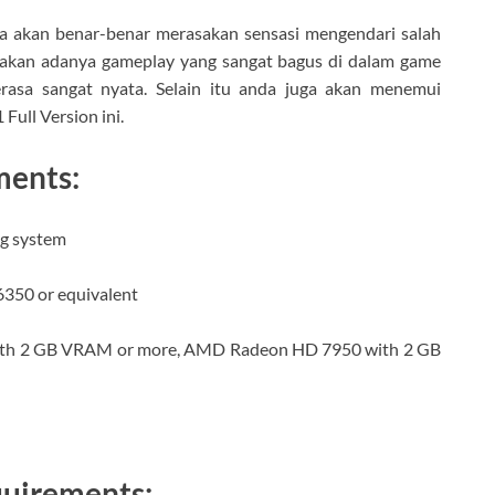
a akan benar-benar merasakan sensasi mengendari salah
renakan adanya gameplay yang sangat bagus di dalam game
terasa sangat nyata. Selain itu anda juga akan menemui
ull Version ini.
ents:
ng system
6350 or equivalent
ith 2 GB VRAM or more, AMD Radeon HD 7950 with 2 GB
uirements: