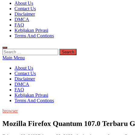
Kuyhaa Me
About Us
Download Game Repack & Software Full Gratis
Contact Us
Disclaimer
DMCA
FAQ
Kebijakan Privasi
Terms And Contions
Search
for:
Main Menu
About Us
Contact Us
Disclaimer
DMCA
FAQ
Kebijakan Privasi
Terms And Contions
browser
Mozilla Firefox Quantum 107.0 Terbaru G