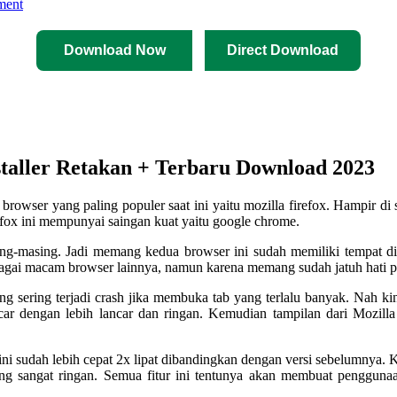
ment
Download Now
Direct Download
staller Retakan + Terbaru Download 2023
tu browser yang paling populer saat ini yaitu mozilla firefox. Hampir d
refox ini mempunyai saingan kuat yaitu google chrome.
ng-masing. Jadi memang kedua browser ini sudah memiliki tempat di 
agai macam browser lainnya, namun karena memang sudah jatuh hati pa
ng sering terjadi crash jika membuka tab yang terlalu banyak. Nah kini
ncar dengan lebih lancar dan ringan. Kemudian tampilan dari Mozill
ini sudah lebih cepat 2x lipat dibandingkan dengan versi sebelumnya. Ke
 sangat ringan. Semua fitur ini tentunya akan membuat penggunaan 