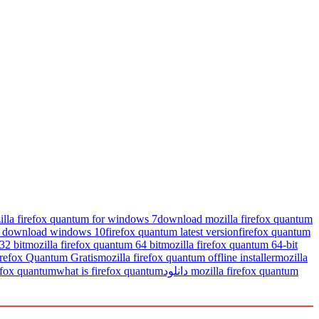
lla firefox quantum for windows 7
download mozilla firefox quantum
m download windows 10
firefox quantum latest version
firefox quantum
32 bit
mozilla firefox quantum 64 bit
mozilla firefox quantum 64-bit
irefox Quantum Gratis
mozilla firefox quantum offline installer
mozilla
refox quantum
what is firefox quantum
دانلود mozilla firefox quantum