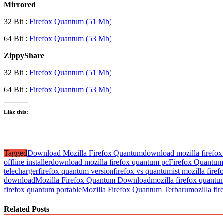
Mirrored
32 Bit :
Firefox Quantum (51 Mb)
64 Bit :
Firefox Quantum (53 Mb)
ZippyShare
32 Bit :
Firefox Quantum (51 Mb)
64 Bit :
Firefox Quantum (53 Mb)
Like this:
Tagged
Download Mozilla Firefox Quantum
download mozilla firefox
offline installer
download mozilla firefox quantum pc
Firefox Quantum
telecharger
firefox quantum version
firefox vs quantum
ist mozilla fire
download
Mozilla Firefox Quantum Download
mozilla firefox quant
firefox quantum portable
Mozilla Firefox Quantum Terbaru
mozilla fi
Related Posts