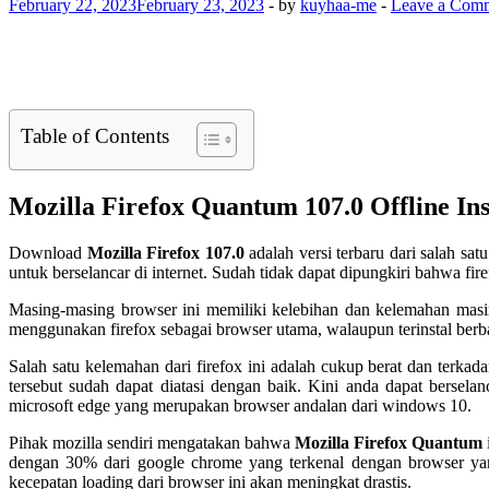
February 22, 2023
February 23, 2023
-
by
kuyhaa-me
-
Leave a Com
Table of Contents
Mozilla Firefox Quantum 107.0 Offline In
Download
Mozilla Firefox 107.0
adalah versi terbaru dari salah sa
untuk berselancar di internet. Sudah tidak dapat dipungkiri bahwa fi
Masing-masing browser ini memiliki kelebihan dan kelemahan masi
menggunakan firefox sebagai browser utama, walaupun terinstal berb
Salah satu kelemahan dari firefox ini adalah cukup berat dan terkada
tersebut sudah dapat diatasi dengan baik. Kini anda dapat bersela
microsoft edge yang merupakan browser andalan dari windows 10.
Pihak mozilla sendiri mengatakan bahwa
Mozilla Firefox Quantum
dengan 30% dari google chrome yang terkenal dengan browser yang
kecepatan loading dari browser ini akan meningkat drastis.