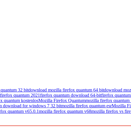
 quantum 32 bit
download mozilla firefox quantum 64 bit
download mozi
firefox quantum 2021
firefox quantum download 64-bit
firefox quantu
fox quantum kostenlos
Mozilla Firefox Quantum
mozilla firefox quantum 
um download for windows 7 32 bit
mozilla firefox quantum esr
Mozilla F
refox quantum v65.0.1
mozilla firefox quantum v68
mozilla firefox vs fi