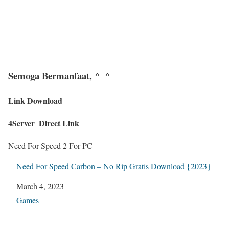
Semoga Bermanfaat, ^_^
Link Download
4Server_Direct Link
Need For Speed 2 For PC
Need For Speed Carbon – No Rip Gratis Download {2023}
Date
March 4, 2023
In relation to
Games