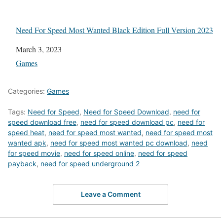
Need For Speed Most Wanted Black Edition Full Version 2023
Date
March 3, 2023
In relation to
Games
Categories:
Games
Tags:
Need for Speed
,
Need for Speed Download
,
need for
speed download free
,
need for speed download pc
,
need for
speed heat
,
need for speed most wanted
,
need for speed most
wanted apk
,
need for speed most wanted pc download
,
need
for speed movie
,
need for speed online
,
need for speed
payback
,
need for speed underground 2
Leave a Comment