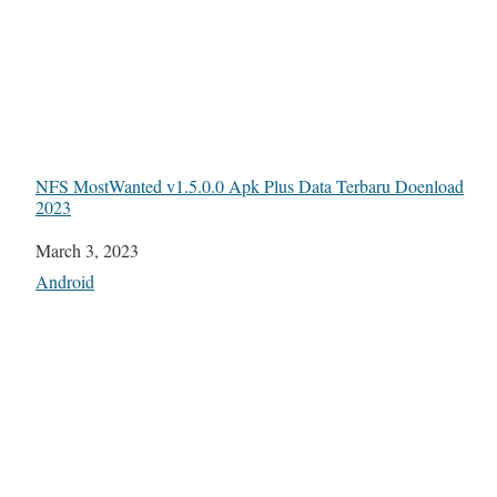
NFS MostWanted v1.5.0.0 Apk Plus Data Terbaru Doenload
2023
Date
March 3, 2023
In relation to
Android