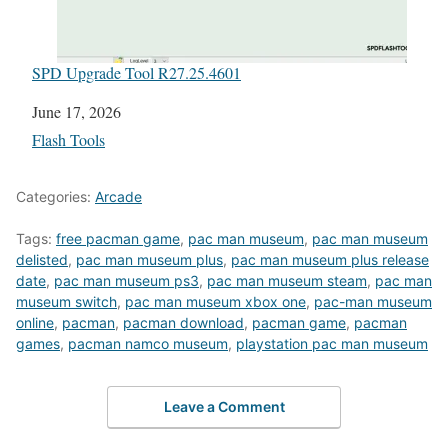
SPD Upgrade Tool R27.25.4601
Date
June 17, 2026
In relation to
Flash Tools
Categories:
Arcade
Tags:
free pacman game
,
pac man museum
,
pac man museum
delisted
,
pac man museum plus
,
pac man museum plus release
date
,
pac man museum ps3
,
pac man museum steam
,
pac man
museum switch
,
pac man museum xbox one
,
pac-man museum
online
,
pacman
,
pacman download
,
pacman game
,
pacman
games
,
pacman namco museum
,
playstation pac man museum
Leave a Comment