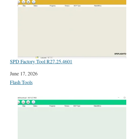
SPD Factory Tool R27.25.4601
Date
June 17, 2026
In relation to
Flash Tools