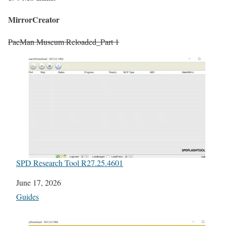
MirrorCreator
PacMan Museum Reloaded_Part 1
SPD Research Tool R27.25.4601
Date
June 17, 2026
In relation to
Guides