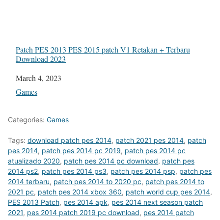
Patch PES 2013 PES 2015 patch V1 Retakan + Terbaru
Download 2023
Date
March 4, 2023
In relation to
Games
Categories:
Games
Tags:
download patch pes 2014
,
patch 2021 pes 2014
,
patch
pes 2014
,
patch pes 2014 pc 2019
,
patch pes 2014 pc
atualizado 2020
,
patch pes 2014 pc download
,
patch pes
2014 ps2
,
patch pes 2014 ps3
,
patch pes 2014 psp
,
patch pes
2014 terbaru
,
patch pes 2014 to 2020 pc
,
patch pes 2014 to
2021 pc
,
patch pes 2014 xbox 360
,
patch world cup pes 2014
,
PES 2013 Patch
,
pes 2014 apk
,
pes 2014 next season patch
2021
,
pes 2014 patch 2019 pc download
,
pes 2014 patch