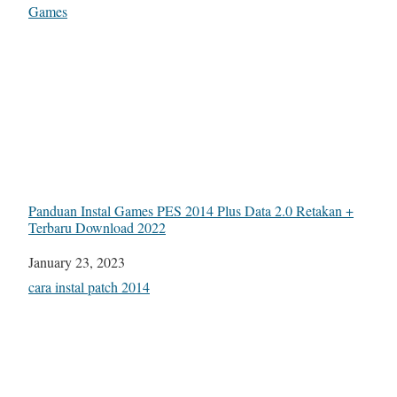
In relation to
Games
Panduan Instal Games PES 2014 Plus Data 2.0 Retakan +
Terbaru Download 2022
Date
January 23, 2023
In relation to
cara instal patch 2014