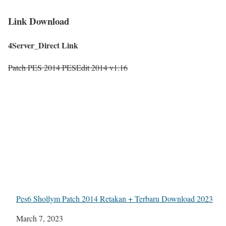
Link Download
4Server_Direct Link
Patch PES 2014 PESEdit 2014 v1.16
Pes6 Shollym Patch 2014 Retakan + Terbaru Download 2023
Date
March 7, 2023