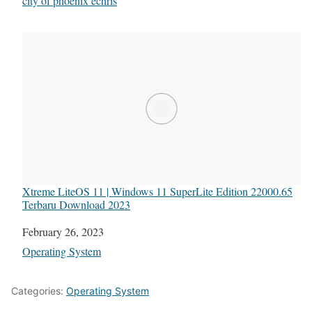
In relation to
city of phoenix echris
Xtreme LiteOS 11 | Windows 11 SuperLite Edition 22000.65
Terbaru Download 2023
Date
February 26, 2023
In relation to
Operating System
Categories:
Operating System