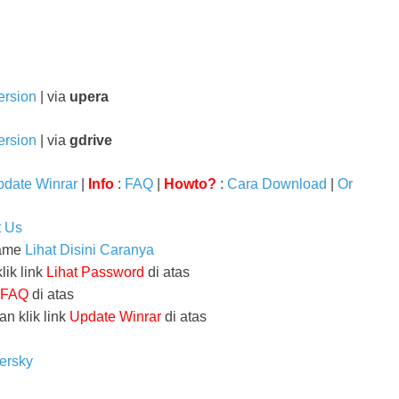
ersion
| via
upera
ersion
| via
gdrive
date Winrar
|
Info
:
FAQ
|
Howto?
:
Cara Download
|
Or
t Us
name
Lihat Disini Caranya
lik link
Lihat Password
di atas
FAQ
di atas
an klik link
Update Winrar
di atas
ersky