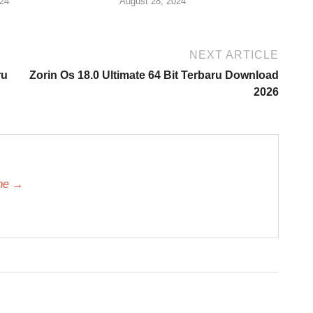
24
August 28, 2024
NEXT ARTICLE
ru
Zorin Os 18.0 Ultimate 64 Bit Terbaru Download
2026
-me →