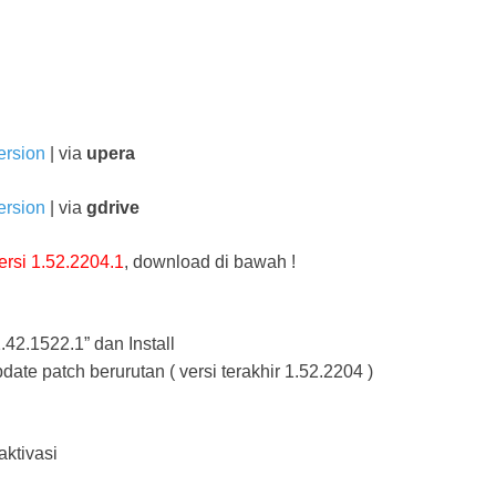
ersion
| via
upera
ersion
| via
gdrive
ersi 1.52.2204.1
, download di bawah !
.42.1522.1” dan Install
update patch berurutan ( versi terakhir 1.52.2204 )
aktivasi