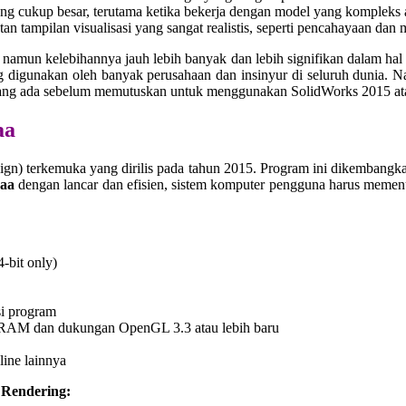
cukup besar, terutama ketika bekerja dengan model yang kompleks at
 tampilan visualisasi yang sangat realistis, seperti pencahayaan dan 
amun kelebihannya jauh lebih banyak dan lebih signifikan dalam hal ef
 digunakan oleh banyak perusahaan dan insinyur di seluruh dunia.
n yang ada sebelum memutuskan untuk menggunakan SolidWorks 2015 ata
aa
) terkemuka yang dirilis pada tahun 2015. Program ini dikembangkan 
haa
dengan lancar dan efisien, sistem komputer pengguna harus memen
-bit only)
si program
AM dan dukungan OpenGL 3.3 atau lebih baru
line lainnya
 Rendering: