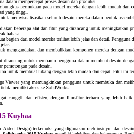
una dalam mempercepat proses desain dan produksi.
mbungkus permukaan pada model mereka dengan lebih mudah dan ce
i yang tinggi.
tuk memvisualisasikan seluruh desain mereka dalam bentuk assembly
iakan beberapa alat dan fitur yang dirancang untuk meningkatkan prod
yak bahasa.
bagian dari model mereka terlihat lebih jelas dan detail. Pengguna d
jelas.
tuk menggandakan dan membalikkan komponen mereka dengan mudah
ni dirancang untuk membantu pengguna dalam membuat desain dengan 
ur pemotongan pada desain.
na untuk membuat lubang dengan lebih mudah dan cepat. Fitur ini t
s Viewer yang memungkinkan pengguna untuk membuka dan melihat
tidak memiliki akses ke SolidWorks.
 canggih dan efisien, dengan fitur-fitur terbaru yang lebih baik 
n.
015 Kuyhaa
 Aided Design) terkemuka yang digunakan oleh insinyur dan desain
n,
Solidworks 2015 Kuyhaa
memiliki kelebihan dan kekurangan. Berik