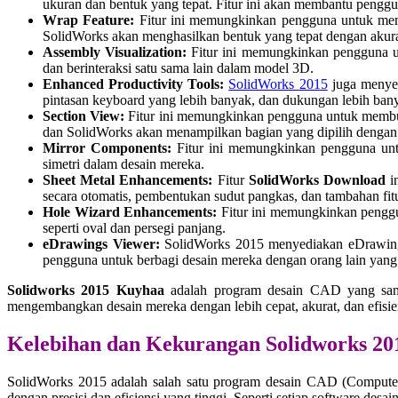
ukuran dan bentuk yang tepat. Fitur ini akan membantu pengg
Wrap Feature:
Fitur ini memungkinkan pengguna untuk me
SolidWorks akan menghasilkan bentuk yang tepat dengan akuras
Assembly Visualization:
Fitur ini memungkinkan pengguna un
dan berinteraksi satu sama lain dalam model 3D.
Enhanced Productivity Tools:
SolidWorks 2015
juga menyed
pintasan keyboard yang lebih banyak, dan dukungan lebih ban
Section View:
Fitur ini memungkinkan pengguna untuk membuat 
dan SolidWorks akan menampilkan bagian yang dipilih dengan 
Mirror Components:
Fitur ini memungkinkan pengguna un
simetri dalam desain mereka.
Sheet Metal Enhancements:
Fitur
SolidWorks Download
i
secara otomatis, pembentukan sudut pangkas, dan tambahan fit
Hole Wizard Enhancements:
Fitur ini memungkinkan penggu
seperti oval dan persegi panjang.
eDrawings Viewer:
SolidWorks 2015 menyediakan eDrawing
pengguna untuk berbagi desain mereka dengan orang lain yang 
Solidworks 2015 Kuyhaa
adalah program desain CAD yang sangat
mengembangkan desain mereka dengan lebih cepat, akurat, dan efisie
Kelebihan dan Kekurangan Solidworks 2
SolidWorks 2015 adalah salah satu program desain CAD (Computer
dengan presisi dan efisiensi yang tinggi. Seperti setiap software desai