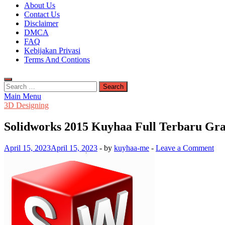
Kuyhaa Me
About Us
Download Game Repack & Software Full Gratis
Contact Us
Disclaimer
DMCA
FAQ
Kebijakan Privasi
Terms And Contions
Search
for:
Main Menu
3D Designing
Solidworks 2015 Kuyhaa Full Terbaru Gra
April 15, 2023
April 15, 2023
-
by
kuyhaa-me
-
Leave a Comment