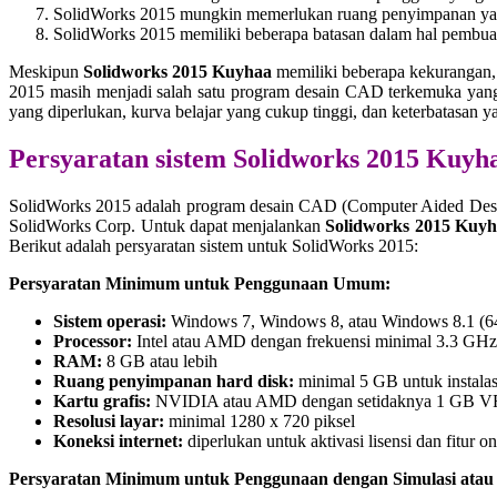
SolidWorks 2015 mungkin memerlukan ruang penyimpanan yang 
SolidWorks 2015 memiliki beberapa batasan dalam hal pembuatan
Meskipun
Solidworks 2015 Kuyhaa
memiliki beberapa kekurangan, n
2015 masih menjadi salah satu program desain CAD terkemuka yang
yang diperlukan, kurva belajar yang cukup tinggi, dan keterbatasa
Persyaratan sistem Solidworks 2015 Kuyh
SolidWorks 2015 adalah program desain CAD (Computer Aided Design
SolidWorks Corp. Untuk dapat menjalankan
Solidworks 2015 Kuy
Berikut adalah persyaratan sistem untuk SolidWorks 2015:
Persyaratan Minimum untuk Penggunaan Umum:
Sistem operasi:
Windows 7, Windows 8, atau Windows 8.1 (64
Processor:
Intel atau AMD dengan frekuensi minimal 3.3 GHz
RAM:
8 GB atau lebih
Ruang penyimpanan hard disk:
minimal 5 GB untuk instala
Kartu grafis:
NVIDIA atau AMD dengan setidaknya 1 GB VR
Resolusi layar:
minimal 1280 x 720 piksel
Koneksi internet:
diperlukan untuk aktivasi lisensi dan fitur on
Persyaratan Minimum untuk Penggunaan dengan Simulasi atau