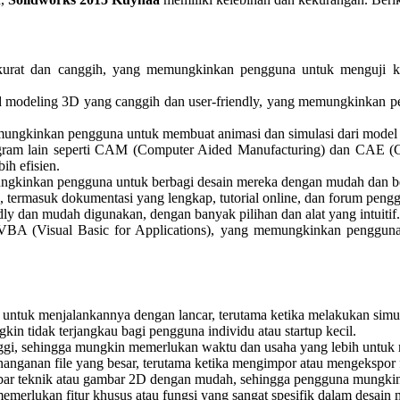
akurat dan canggih, yang memungkinkan pengguna untuk menguji k
id modeling 3D yang canggih dan user-friendly, yang memungkinka
ngkinkan pengguna untuk membuat animasi dan simulasi dari model 3D 
ogram lain seperti CAM (Computer Aided Manufacturing) dan CAE 
ih efisien.
ungkinkan pengguna untuk berbagi desain mereka dengan mudah dan b
termasuk dokumentasi yang lengkap, tutorial online, dan forum peng
ly dan mudah digunakan, dengan banyak pilihan dan alat yang intuitif.
BA (Visual Basic for Applications), yang memungkinkan pengguna
 untuk menjalankannya dengan lancar, terutama ketika melakukan sim
n tidak terjangkau bagi pengguna individu atau startup kecil.
ggi, sehingga mungkin memerlukan waktu dan usaha yang lebih untuk m
anganan file yang besar, terutama ketika mengimpor atau mengekspor 
bar teknik atau gambar 2D dengan mudah, sehingga pengguna mungkin
rlukan fitur khusus atau fungsi yang sangat spesifik dalam desain me