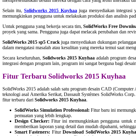
mempresentasikan desain mereka dengan cara yang lebih interaktif dan 
Selain itu,
Solidworks 2015 Kuyhaa
juga menyediakan integrasi 
memungkinkan pengguna untuk melakukan produksi dan analisis pada 
Untuk pengguna yang bekerja secara tim,
SolidWorks Free Downlo
proyek yang sama. Pengguna juga dapat melacak perubahan dan revis
SolidWorks 2015 sp5 Crack
juga menyediakan dukungan pelanggan 
dalam mengatasi masalah atau kesulitan yang mereka temui saat me
Secara keseluruhan,
Solidworks 2015 Kuyhaa
adalah program desai
integrasi dengan program lain, program ini sangat berguna bagi de
Fitur Terbaru Solidworks 2015 Kuyhaa
SolidWorks 2015 adalah salah satu program desain CAD (Computer Ai
teknologi asal Amerika Serikat, Dassault Systèmes SolidWorks Corp. S
fitur terbaru dari
Solidworks 2015 Kuyhaa
.
SolidWorks Simulation Professional:
Fitur baru ini memungki
pemuatan yang lebih lengkap.
Design Checker:
Fitur ini memungkinkan pengguna untuk m
memberikan laporan yang detail dan mudah dipahami, sehingga
Smart Fasteners:
Fitur
Download SolidWorks 2015 Kuyh