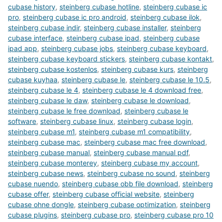
cubase history
,
steinberg cubase hotline
,
steinberg cubase ic
pro
,
steinberg cubase ic pro android
,
steinberg cubase ilok
,
steinberg cubase indir
,
steinberg cubase installer
,
steinberg
cubase interface
,
steinberg cubase ipad
,
steinberg cubase
ipad app
,
steinberg cubase jobs
,
steinberg cubase keyboard
,
steinberg cubase keyboard stickers
,
steinberg cubase kontakt
,
steinberg cubase kostenlos
,
steinberg cubase kurs
,
steinberg
cubase kuyhaa
,
steinberg cubase le
,
steinberg cubase le 10.5
,
steinberg cubase le 4
,
steinberg cubase le 4 download free
,
steinberg cubase le daw
,
steinberg cubase le download
,
steinberg cubase le free download
,
steinberg cubase le
software
,
steinberg cubase linux
,
steinberg cubase login
,
steinberg cubase m1
,
steinberg cubase m1 compatibility
,
steinberg cubase mac
,
steinberg cubase mac free download
,
steinberg cubase manual
,
steinberg cubase manual pdf
,
steinberg cubase monterey
,
steinberg cubase my account
,
steinberg cubase news
,
steinberg cubase no sound
,
steinberg
cubase nuendo
,
steinberg cubase obb file download
,
steinberg
cubase offer
,
steinberg cubase official website
,
steinberg
cubase ohne dongle
,
steinberg cubase optimization
,
steinberg
cubase plugins
,
steinberg cubase pro
,
steinberg cubase pro 10