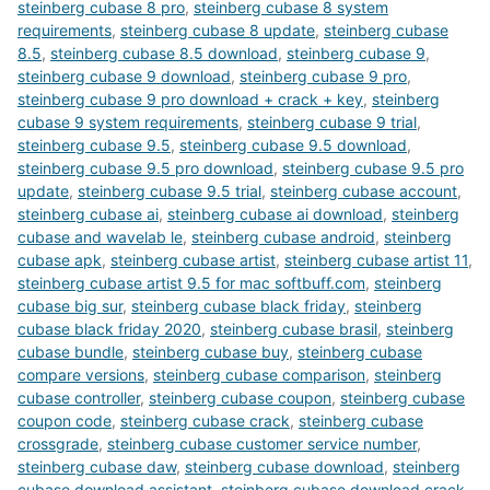
steinberg cubase 8 pro
,
steinberg cubase 8 system
requirements
,
steinberg cubase 8 update
,
steinberg cubase
8.5
,
steinberg cubase 8.5 download
,
steinberg cubase 9
,
steinberg cubase 9 download
,
steinberg cubase 9 pro
,
steinberg cubase 9 pro download + crack + key
,
steinberg
cubase 9 system requirements
,
steinberg cubase 9 trial
,
steinberg cubase 9.5
,
steinberg cubase 9.5 download
,
steinberg cubase 9.5 pro download
,
steinberg cubase 9.5 pro
update
,
steinberg cubase 9.5 trial
,
steinberg cubase account
,
steinberg cubase ai
,
steinberg cubase ai download
,
steinberg
cubase and wavelab le
,
steinberg cubase android
,
steinberg
cubase apk
,
steinberg cubase artist
,
steinberg cubase artist 11
,
steinberg cubase artist 9.5 for mac softbuff.com
,
steinberg
cubase big sur
,
steinberg cubase black friday
,
steinberg
cubase black friday 2020
,
steinberg cubase brasil
,
steinberg
cubase bundle
,
steinberg cubase buy
,
steinberg cubase
compare versions
,
steinberg cubase comparison
,
steinberg
cubase controller
,
steinberg cubase coupon
,
steinberg cubase
coupon code
,
steinberg cubase crack
,
steinberg cubase
crossgrade
,
steinberg cubase customer service number
,
steinberg cubase daw
,
steinberg cubase download
,
steinberg
cubase download assistant
,
steinberg cubase download crack
,