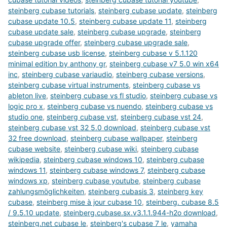
steinberg cubase tutorials
,
steinberg cubase update
,
steinberg
cubase update 10.5
,
steinberg cubase update 11
,
steinberg
cubase update sale
,
steinberg cubase upgrade
,
steinberg
cubase upgrade offer
,
steinberg cubase upgrade sale
,
steinberg cubase usb license
,
steinberg cubase v 5.1.120
minimal edition by anthony gr
,
steinberg cubase v7 5.0 win x64
inc
,
steinberg cubase variaudio
,
steinberg cubase versions
,
steinberg cubase virtual instruments
,
steinberg cubase vs
ableton live
,
steinberg cubase vs fl studio
,
steinberg cubase vs
logic pro x
,
steinberg cubase vs nuendo
,
steinberg cubase vs
studio one
,
steinberg cubase vst
,
steinberg cubase vst 24
,
steinberg cubase vst 32 5.0 download
,
steinberg cubase vst
32 free download
,
steinberg cubase wallpaper
,
steinberg
cubase website
,
steinberg cubase wiki
,
steinberg cubase
wikipedia
,
steinberg cubase windows 10
,
steinberg cubase
windows 11
,
steinberg cubase windows 7
,
steinberg cubase
windows xp
,
steinberg cubase youtube
,
steinberg cubase
zahlungsmöglichkeiten
,
steinberg cubasis 3
,
steinberg key
cubase
,
steinberg mise à jour cubase 10
,
steinberg. cubase 8.5
/ 9.5.10 update
,
steinberg.cubase.sx.v3.1.1.944-h2o download
,
steinberg.net cubase le
,
steinberg's cubase 7 le
,
yamaha