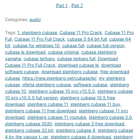
Part 1
,
Part 2
Categories:
audio
Tags:
1. steinberg cubase
,
Cubase 11 Pro Crack
,
Cubase 11 Pro
Full
,
Cubase 11 Pro Full Crack
,
cubase 5 64 bit full
,
cubase 64
bit
,
cubase for windows 10
,
cubase full
,
cubase full version
,
cubase le download
,
cubase original
,
cubase steinberg
yamaha
,
cubase terbaru
,
cubase terbaru full
,
Download
Cubase 11 Pro Full Crack
,
download cubase le
,
download
software cubase
,
download steinberg cubase
,
free download
cubase
,
https://new.steinberg.net/cubase/le/
,
my steinberg
cubase
,
oferta steinberg cubase
,
software cubase
,
steinberg
cubase 10
,
steinberg cubase 10 pro v10.5.0
,
steinberg cubase
10 pro v10.5.0 full version
,
steinberg cubase 10.5 free
download
,
steinberg cubase 11
,
steinberg cubase 11 buy
,
steinberg cubase 11 free download
,
steinberg cubase 11 pro
download
,
steinberg cubase 11 youtube
,
steinberg cubase 2.0
,
steinberg cubase 2020
,
steinberg cubase 3 free download
,
steinberg cubase 32 bit
,
steinberg cubase 4
,
steinberg cubase
4 by the vapour t..rar
,
steinberg cubase 4 download
,
steinberg