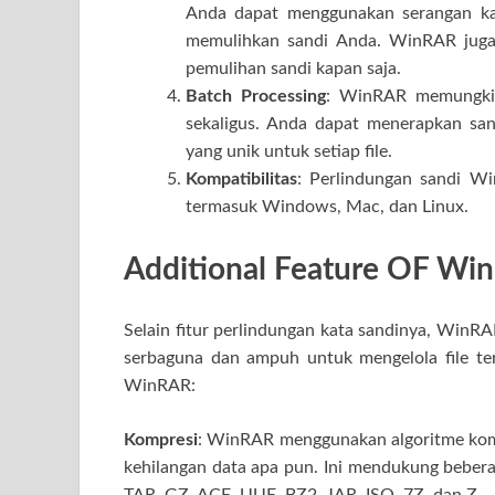
Anda dapat menggunakan serangan kam
memulihkan sandi Anda. WinRAR jug
pemulihan sandi kapan saja.
Batch Processing
: WinRAR memungkin
sekaligus. Anda dapat menerapkan sa
yang unik untuk setiap file.
Kompatibilitas
: Perlindungan sandi W
termasuk Windows, Mac, dan Linux.
Additional Feature OF Win
Selain fitur perlindungan kata sandinya, WinR
serbaguna dan ampuh untuk mengelola file ter
WinRAR:
Kompresi
: WinRAR menggunakan algoritme kompr
kehilangan data apa pun. Ini mendukung beber
TAR, GZ, ACE, UUE, BZ2, JAR, ISO, 7Z, dan Z.