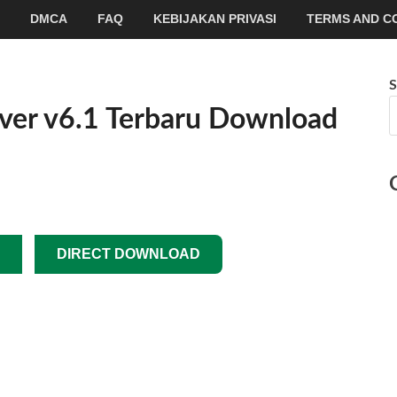
DMCA
FAQ
KEBIJAKAN PRIVASI
TERMS AND C
S
er v6.1 Terbaru Download
DIRECT DOWNLOAD