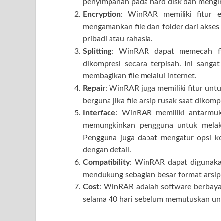
penyimpanan pada hard disk dan mengirim
Encryption
: WinRAR memiliki fitur 
mengamankan file dan folder dari akses 
pribadi atau rahasia.
Splitting
: WinRAR dapat memecah fil
dikompresi secara terpisah. Ini sanga
membagikan file melalui internet.
Repair
: WinRAR juga memiliki fitur untu
berguna jika file arsip rusak saat dikomp
Interface
: WinRAR memiliki antarmuk
memungkinkan pengguna untuk melak
Pengguna juga dapat mengatur opsi kom
dengan detail.
Compatibility
: WinRAR dapat digunaka
mendukung sebagian besar format arsip
Cost
: WinRAR adalah software berbay
selama 40 hari sebelum memutuskan unt