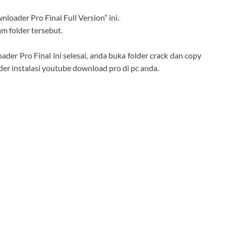
oader Pro Final Full Version” ini.
am folder tersebut.
der Pro Final ini selesai, anda buka folder crack dan copy
lder instalasi youtube download pro di pc anda.