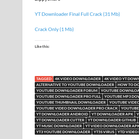
YT Downloader Final Full Crack (31 Mb)
Crack Only (1 Mb)
Like this:
TAGGED
4K VIDEO DOWNLOADER
4K VIDEO YT DO
ALTERNATIVE TO YOUTUBE DOWNLOADER
HOW TO DO
YOUTUBE DOWNLOADER FORUM
YOUTUBE DOWNLOA
YOUTUBE DOWNLOADER PRO FULL
YOUTUBE MP3 D
YOUTUBE THUMBNAIL DOWNLOADER
YOUTUBE VIDE
YOUTUBE VIDEO DOWNLOADER PRO CRACK
YOUTUBE
YT DOWNLOADER ANDROID
YT DOWNLOADER APK
Y
YT DOWNLOADER CUTTER
YT DOWNLOADER GITHUB
YT MUSIC DOWNLOADER
YT VIDEO DOWNLOADER AP
YT3 YOUTUBE DOWNLOADER
YT5S VIRUS
YTD VIDE