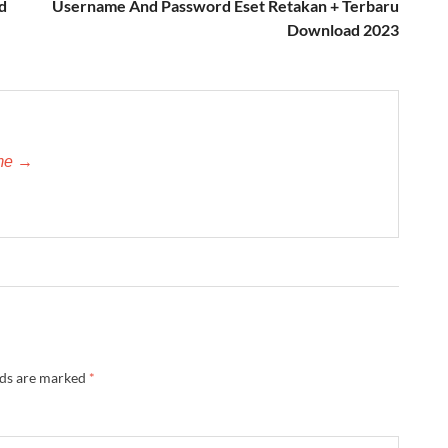
d
Username And Password Eset Retakan + Terbaru
Download 2023
-me →
lds are marked
*