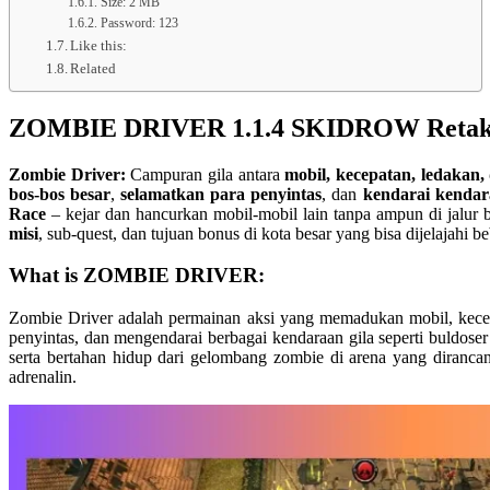
Size: 2 MB
Password: 123
Like this:
Related
ZOMBIE DRIVER 1.1.4 SKIDROW Retaka
Zombie Driver:
Campuran gila antara
mobil, kecepatan, ledakan,
bos-bos besar
,
selamatkan para penyintas
, dan
kendarai kendar
Race
– kejar dan hancurkan mobil-mobil lain tanpa ampun di jalur 
misi
, sub-quest, dan tujuan bonus di kota besar yang bisa dijelaj
What is ZOMBIE DRIVER:
Zombie Driver adalah permainan aksi yang memadukan mobil, kecep
penyintas, dan mengendarai berbagai kendaraan gila seperti buldo
serta bertahan hidup dari gelombang zombie di arena yang dira
adrenalin.