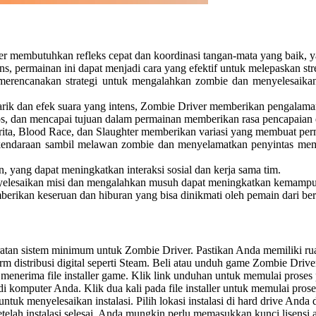
 membutuhkan refleks cepat dan koordinasi tangan-mata yang baik, y
, permainan ini dapat menjadi cara yang efektif untuk melepaskan str
erencanakan strategi untuk mengalahkan zombie dan menyelesaikan 
rik dan efek suara yang intens, Zombie Driver memberikan pengalam
s, dan mencapai tujuan dalam permainan memberikan rasa pencapaian 
ita, Blood Race, dan Slaughter memberikan variasi yang membuat per
ndaraan sambil melawan zombie dan menyelamatkan penyintas memerl
 yang dapat meningkatkan interaksi sosial dan kerja sama tim.
elesaikan misi dan mengalahkan musuh dapat meningkatkan kemampuan 
rikan keseruan dan hiburan yang bisa dinikmati oleh pemain dari ber
atan sistem minimum untuk Zombie Driver.
Pastikan Anda memiliki ru
m distribusi digital seperti Steam.
Beli atau unduh game Zombie Driver
menerima file installer game.
Klik link unduhan untuk memulai proses 
h di komputer Anda.
Klik dua kali pada file installer untuk memulai proses
 untuk menyelesaikan instalasi.
Pilih lokasi instalasi di hard drive And
etelah instalasi selesai, Anda mungkin perlu memasukkan kunci lisens