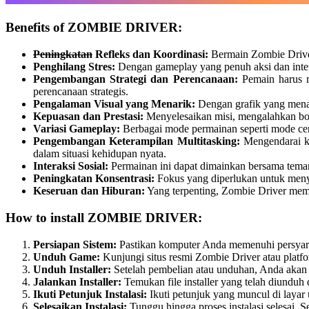
Benefits of ZOMBIE DRIVER:
Peningkatan
Refleks dan Koordinasi:
Bermain Zombie Driver
Penghilang Stres:
Dengan gameplay yang penuh aksi dan intens
Pengembangan Strategi dan Perencanaan:
Pemain harus m
perencanaan strategis.
Pengalaman Visual yang Menarik:
Dengan grafik yang mena
Kepuasan dan Prestasi:
Menyelesaikan misi, mengalahkan bo
Variasi Gameplay:
Berbagai mode permainan seperti mode cer
Pengembangan Keterampilan Multitasking:
Mengendarai ke
dalam situasi kehidupan nyata.
Interaksi Sosial:
Permainan ini dapat dimainkan bersama teman,
Peningkatan Konsentrasi:
Fokus yang diperlukan untuk meny
Keseruan dan Hiburan:
Yang terpenting, Zombie Driver membe
How to install ZOMBIE DRIVER:
Persiapan Sistem:
Pastikan komputer Anda memenuhi persyar
Unduh Game:
Kunjungi situs resmi Zombie Driver atau platfor
Unduh Installer:
Setelah pembelian atau unduhan, Anda akan 
Jalankan Installer:
Temukan file installer yang telah diundu
Ikuti Petunjuk Instalasi:
Ikuti petunjuk yang muncul di layar
Selesaikan Instalasi:
Tunggu hingga proses instalasi selesai.
S