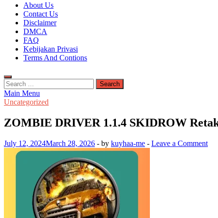
Kuyhaa Me
About Us
Download Game Repack & Software Full Gratis
Contact Us
Disclaimer
DMCA
FAQ
Kebijakan Privasi
Terms And Contions
Search
for:
Main Menu
Uncategorized
ZOMBIE DRIVER 1.1.4 SKIDROW Retaka
July 12, 2024
March 28, 2026
-
by
kuyhaa-me
-
Leave a Comment