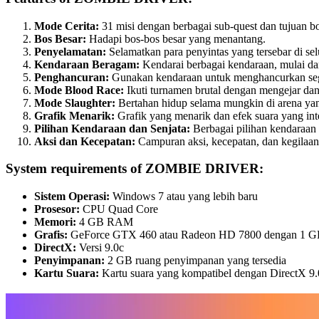
Mode Cerita:
31 misi dengan berbagai sub-quest dan tujuan bon
Bos Besar:
Hadapi bos-bos besar yang menantang.
Penyelamatan:
Selamatkan para penyintas yang tersebar di sel
Kendaraan Beragam:
Kendarai berbagai kendaraan, mulai da
Penghancuran:
Gunakan kendaraan untuk menghancurkan segal
Mode Blood Race:
Ikuti turnamen brutal dengan mengejar dan
Mode Slaughter:
Bertahan hidup selama mungkin di arena ya
Grafik Menarik:
Grafik yang menarik dan efek suara yang i
Pilihan Kendaraan dan Senjata:
Berbagai pilihan kendaraan 
Aksi dan Kecepatan:
Campuran aksi, kecepatan, dan kegilaan
System requirements of ZOMBIE DRIVER:
Sistem Operasi:
Windows 7 atau yang lebih baru
Prosesor:
CPU Quad Core
Memori:
4 GB RAM
Grafis:
GeForce GTX 460 atau Radeon HD 7800 dengan 1
DirectX:
Versi 9.0c
Penyimpanan:
2 GB ruang penyimpanan yang tersedia
Kartu Suara:
Kartu suara yang kompatibel dengan DirectX 9.